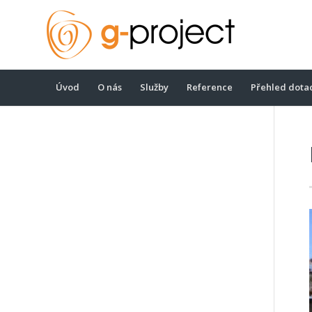
Úvod
O nás
Služby
Reference
Přehled dota